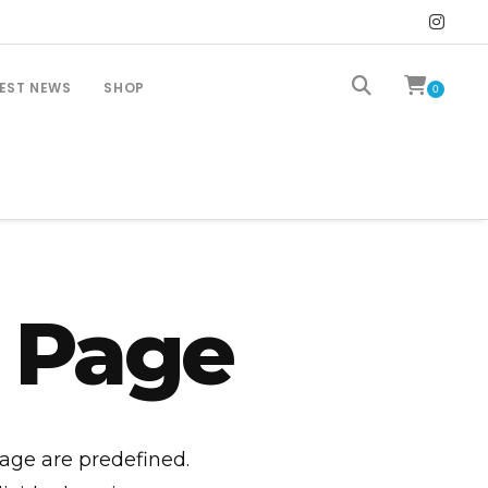
EST NEWS
SHOP
0
 Page
page are predefined.