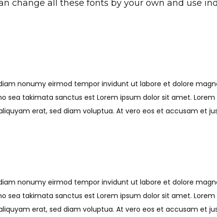
an change all these fonts by your own and use indi
ed diam nonumy eirmod tempor invidunt ut labore et dolore mag
 no sea takimata sanctus est Lorem ipsum dolor sit amet. Lorem 
iquyam erat, sed diam voluptua. At vero eos et accusam et just
ed diam nonumy eirmod tempor invidunt ut labore et dolore mag
 no sea takimata sanctus est Lorem ipsum dolor sit amet. Lorem 
iquyam erat, sed diam voluptua. At vero eos et accusam et just