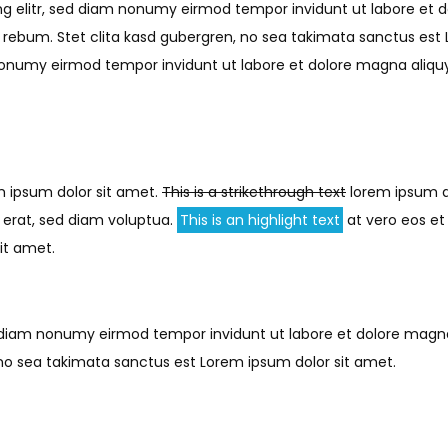
ng elitr, sed diam nonumy eirmod tempor invidunt ut labore et
 rebum. Stet clita kasd gubergren, no sea takimata sanctus est
m nonumy eirmod tempor invidunt ut labore et dolore magna aliq
m ipsum dolor sit amet.
This is a strikethrough text
lorem ipsum do
 erat, sed diam voluptua.
This is an highlight text
at vero eos et
it amet.
ed diam nonumy eirmod tempor invidunt ut labore et dolore mag
 no sea takimata sanctus est Lorem ipsum dolor sit amet.