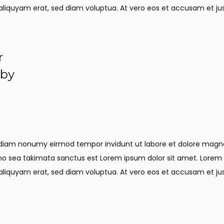
iquyam erat, sed diam voluptua. At vero eos et accusam et just
r
 by
ed diam nonumy eirmod tempor invidunt ut labore et dolore mag
 no sea takimata sanctus est Lorem ipsum dolor sit amet. Lorem 
iquyam erat, sed diam voluptua. At vero eos et accusam et just